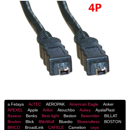
a.Fetaya
AcTEC
AEROPAK
American Eagle
Anker
APEXEL
Apple
Arilux
Atouchbo
Aukey
AyalaPlast
Baseus
Benks
Best-light
Beston
Beworlder
BILLAT
Bixolon
Blick
BlitzWolf
Bluedio
Blueendless
BOSTON
BRICO
BroadLink
CAFELE
Camelion
ceys