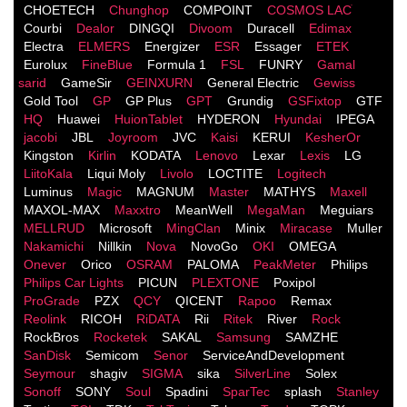
CHOETECH
Chunghop
COMPOINT
COSMOS LACֹ
Courbi
Dealor
DINGQI
Divoom
Duracell
Edimax
Electra
ELMERS
Energizer
ESR
Essager
ETEK
Eurolux
FineBlue
Formula 1
FSL
FUNRY
Gamal
sarid
GameSir
GEINXURN
General Electric
Gewiss
Gold Tool
GP
GP Plus
GPT
Grundig
GSFixtop
GTF
HQ
Huawei
HuionTablet
HYDERON
Hyundai
IPEGA
jacobi
JBL
Joyroom
JVC
Kaisi
KERUI
KesherOr
Kingston
Kirlin
KODATA
Lenovo
Lexar
Lexis
LG
LiitoKala
Liqui Moly
Livolo
LOCTITE
Logitech
Luminus
Magic
MAGNUM
Master
MATHYS
Maxell
MAXOL-MAX
Maxxtro
MeanWell
MegaMan
Meguiars
MELLRUD
Microsoft
MingClan
Minix
Miracase
Muller
Nakamichi
Nillkin
Nova
NovoGo
OKI
OMEGA
Onever
Orico
OSRAM
PALOMA
PeakMeter
Philips
Philips Car Lights
PICUN
PLEXTONE
Poxipol
ProGrade
PZX
QCY
QICENT
Rapoo
Remax
Reolink
RICOH
RiDATA
Rii
Ritek
River
Rock
RockBros
Rocketek
SAKAL
Samsung
SAMZHE
SanDisk
Semicom
Senor
ServiceAndDevelopment
Seymour
shagiv
SIGMA
sika
SilverLine
Solex
Sonoff
SONY
Soul
Spadini
SparTec
splash
Stanley