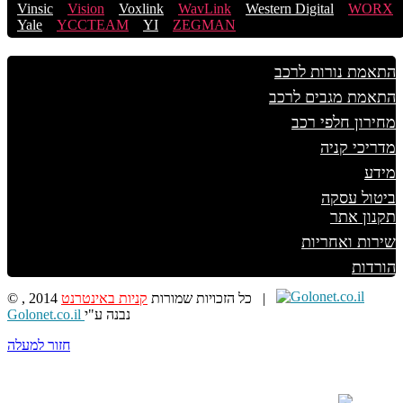
Vinsic
Vision
Voxlink
WavLink
Western Digital
WORX
Yale
YCCTEAM
YI
ZEGMAN
התאמת נורות לרכב
התאמת מגבים לרכב
מחירון חלפי רכב
מדריכי קניה
מידע
ביטול עסקה
תקנון אתר
שירות ואחריות
הורדות
|
© , 2014 כל הזכויות שמורות
קניות באינטרנט
נבנה ע"י
Golonet.co.il
חזור למעלה