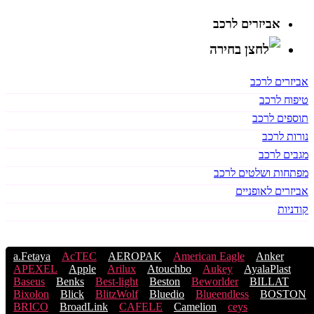
אביזרים לרכב
אביזרים לרכב
טיפוח לרכב
תוספים לרכב
נורות לרכב
מגבים לרכב
מפתחות ושלטים לרכב
אביזרים לאופניים
קודניות
a.Fetaya
AcTEC
AEROPAK
American Eagle
Anker
APEXEL
Apple
Arilux
Atouchbo
Aukey
AyalaPlast
Baseus
Benks
Best-light
Beston
Beworlder
BILLAT
Bixolon
Blick
BlitzWolf
Bluedio
Blueendless
BOSTON
BRICO
BroadLink
CAFELE
Camelion
ceys