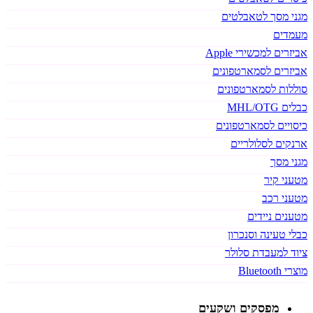
מגני מסך לטאבלטים
מעמדים
אביזרים למכשירי Apple
אביזרים לסמארטפונים
סוללות לסמארטפונים
כבלים MHL/OTG
כיסויים לסמארטפונים
ארנקים לסלולריים
מגני מסך
מטעני קיר
מטעני רכב
מטענים ניידים
כבלי טעינה וסנכרון
ציוד למעבדת סלולר
מוצרי Bluetooth
מפסקים ושקעים