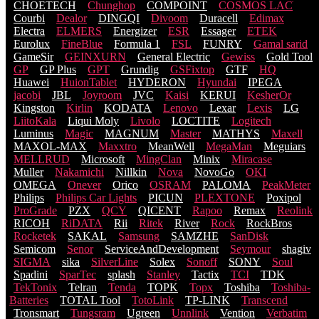
CHOETECH
Chunghop
COMPOINT
COSMOS LACֹ
Courbi
Dealor
DINGQI
Divoom
Duracell
Edimax
Electra
ELMERS
Energizer
ESR
Essager
ETEK
Eurolux
FineBlue
Formula 1
FSL
FUNRY
Gamal sarid
GameSir
GEINXURN
General Electric
Gewiss
Gold Tool
GP
GP Plus
GPT
Grundig
GSFixtop
GTF
HQ
Huawei
HuionTablet
HYDERON
Hyundai
IPEGA
jacobi
JBL
Joyroom
JVC
Kaisi
KERUI
KesherOr
Kingston
Kirlin
KODATA
Lenovo
Lexar
Lexis
LG
LiitoKala
Liqui Moly
Livolo
LOCTITE
Logitech
Luminus
Magic
MAGNUM
Master
MATHYS
Maxell
MAXOL-MAX
Maxxtro
MeanWell
MegaMan
Meguiars
MELLRUD
Microsoft
MingClan
Minix
Miracase
Muller
Nakamichi
Nillkin
Nova
NovoGo
OKI
OMEGA
Onever
Orico
OSRAM
PALOMA
PeakMeter
Philips
Philips Car Lights
PICUN
PLEXTONE
Poxipol
ProGrade
PZX
QCY
QICENT
Rapoo
Remax
Reolink
RICOH
RiDATA
Rii
Ritek
River
Rock
RockBros
Rocketek
SAKAL
Samsung
SAMZHE
SanDisk
Semicom
Senor
ServiceAndDevelopment
Seymour
shagiv
SIGMA
sika
SilverLine
Solex
Sonoff
SONY
Soul
Spadini
SparTec
splash
Stanley
Tactix
TCI
TDK
TekTonix
Telran
Tenda
TOPK
Topx
Toshiba
Toshiba-
Batteries
TOTAL Tool
TotoLink
TP-LINK
Transcend
Tronsmart
Tungsram
Ugreen
Unnlink
Vention
Verbatim