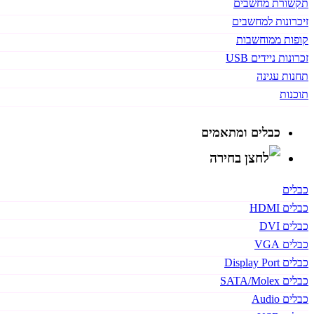
תקשורת מחשבים
זיכרונות למחשבים
קופות ממוחשבות
זכרונות ניידים USB
תחנות עגינה
תוכנות
כבלים ומתאמים
כבלים
כבלים HDMI
כבלים DVI
כבלים VGA
כבלים Display Port
כבלים SATA/Molex
כבלים Audio