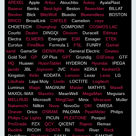
APEXEL
Apple
Arilux
Atouchbo
Aukey
AyalaPlast
Baseus
Benks
Best-light
Beston
Beworlder
BILLAT
Bixolon
Blick
BlitzWolf
Bluedio
Blueendless
BOSTON
BRICO
BroadLink
CAFELE
Camelion
ceys
CHOETECH
Chunghop
COMPOINT
COSMOS LACֹ
Courbi
Dealor
DINGQI
Divoom
Duracell
Edimax
Electra
ELMERS
Energizer
ESR
Essager
ETEK
Eurolux
FineBlue
Formula 1
FSL
FUNRY
Gamal
sarid
GameSir
GEINXURN
General Electric
Gewiss
Gold Tool
GP
GP Plus
GPT
Grundig
GSFixtop
GTF
HQ
Huawei
HuionTablet
HYDERON
Hyundai
IPEGA
jacobi
JBL
Joyroom
JVC
Kaisi
KERUI
KesherOr
Kingston
Kirlin
KODATA
Lenovo
Lexar
Lexis
LG
LiitoKala
Liqui Moly
Livolo
LOCTITE
Logitech
Luminus
Magic
MAGNUM
Master
MATHYS
Maxell
MAXOL-MAX
Maxxtro
MeanWell
MegaMan
Meguiars
MELLRUD
Microsoft
MingClan
Minix
Miracase
Muller
Nakamichi
Nillkin
Nova
NovoGo
OKI
OMEGA
Onever
Orico
OSRAM
PALOMA
PeakMeter
Philips
Philips Car Lights
PICUN
PLEXTONE
Poxipol
ProGrade
PZX
QCY
QICENT
Rapoo
Remax
Reolink
RICOH
RiDATA
Rii
Ritek
River
Rock
RockBros
Rocketek
SAKAL
Samsung
SAMZHE