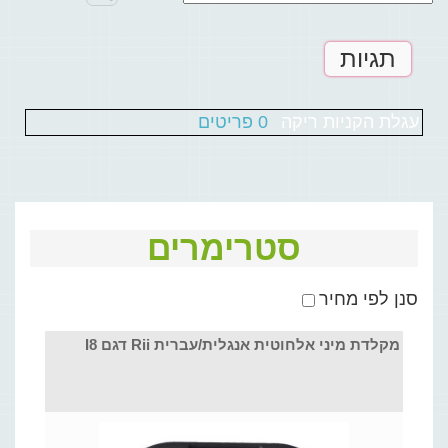
תגיות
עגלת הקניות ריקה
0 פריטים
סטרימרים
סנן לפי מחיר
מקלדת מיני אלחוטית אנגלית/עברית Rii דגם I8