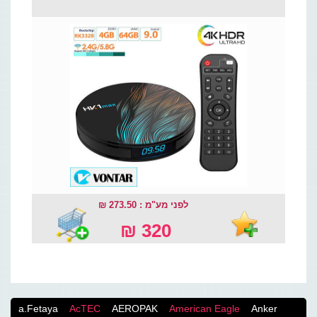
לפני מע"מ : 273.50 ₪
320 ₪
a.Fetaya
AcTEC
AEROPAK
American Eagle
Anker