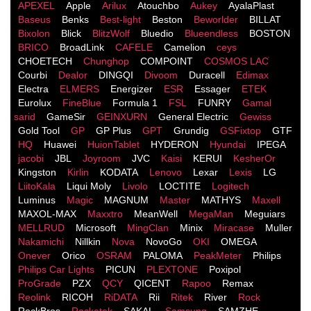
APEXEL
Apple
Arilux
Atouchbo
Aukey
AyalaPlast
Baseus
Benks
Best-light
Beston
Beworlder
BILLAT
Bixolon
Blick
BlitzWolf
Bluedio
Blueendless
BOSTON
BRICO
BroadLink
CAFELE
Camelion
ceys
CHOETECH
Chunghop
COMPOINT
COSMOS LACֹ
Courbi
Dealor
DINGQI
Divoom
Duracell
Edimax
Electra
ELMERS
Energizer
ESR
Essager
ETEK
Eurolux
FineBlue
Formula 1
FSL
FUNRY
Gamal
sarid
GameSir
GEINXURN
General Electric
Gewiss
Gold Tool
GP
GP Plus
GPT
Grundig
GSFixtop
GTF
HQ
Huawei
HuionTablet
HYDERON
Hyundai
IPEGA
jacobi
JBL
Joyroom
JVC
Kaisi
KERUI
KesherOr
Kingston
Kirlin
KODATA
Lenovo
Lexar
Lexis
LG
LiitoKala
Liqui Moly
Livolo
LOCTITE
Logitech
Luminus
Magic
MAGNUM
Master
MATHYS
Maxell
MAXOL-MAX
Maxxtro
MeanWell
MegaMan
Meguiars
MELLRUD
Microsoft
MingClan
Minix
Miracase
Muller
Nakamichi
Nillkin
Nova
NovoGo
OKI
OMEGA
Onever
Orico
OSRAM
PALOMA
PeakMeter
Philips
Philips Car Lights
PICUN
PLEXTONE
Poxipol
ProGrade
PZX
QCY
QICENT
Rapoo
Remax
Reolink
RICOH
RiDATA
Rii
Ritek
River
Rock
RockBros
Rocketek
SAKAL
Samsung
SAMZHE