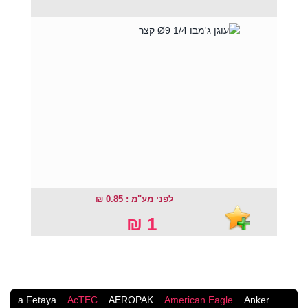
לפני מע"מ : 0.85 ₪
1 ₪
a.Fetaya
AcTEC
AEROPAK
American Eagle
Anker