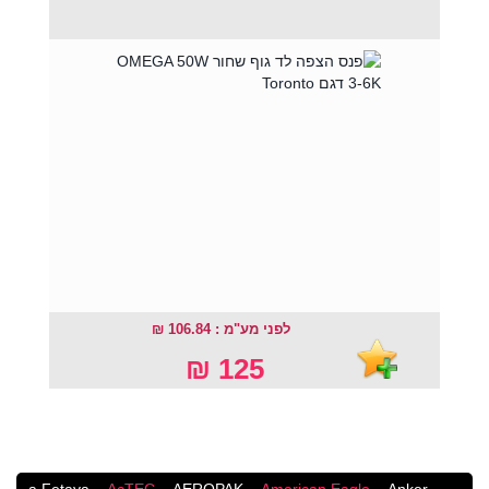
לפני מע"מ : 106.84 ₪
125 ₪
a.Fetaya
AcTEC
AEROPAK
American Eagle
Anker